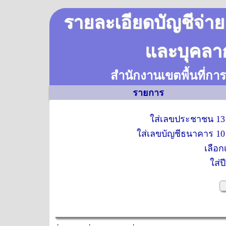
รายละเอียดบัญชีจ่าย
และบุคลา
สำนักงานเขตพื้นที่กา
รายการ
ใส่เลขประชาชน 13
ใส่เลขบัญชีธนาคาร 10
เลือก
ใส่ป