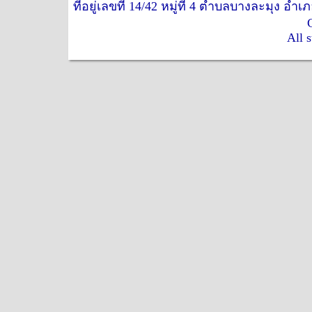
ที่อยู่เลขที่ 14/42 หมู่ที่ 4 ตำบลบางละมุง 
All 